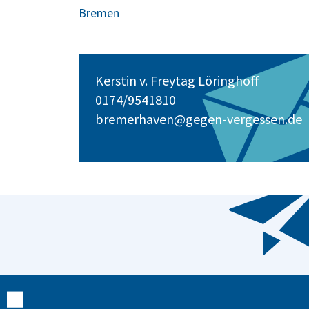
Bremen
Kerstin v. Freytag Löringhoff
0174/9541810
bremerhaven@gegen-vergessen.de