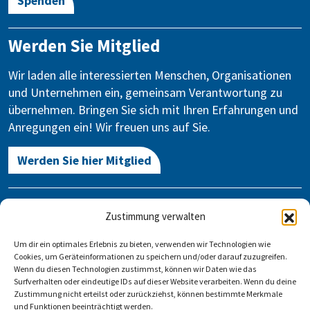
Spenden
Werden Sie Mitglied
Wir laden alle interessierten Menschen, Organisationen
und Unternehmen ein, gemeinsam Verantwortung zu
übernehmen. Bringen Sie sich mit Ihren Erfahrungen und
Anregungen ein! Wir freuen uns auf Sie.
Werden Sie hier Mitglied
Kontakt
Zustimmung verwalten
Gegen Vergessen – Für Demokratie e.V.
Um dir ein optimales Erlebnis zu bieten, verwenden wir Technologien wie
Stauffenbergstraße 13-14
Cookies, um Geräteinformationen zu speichern und/oder darauf zuzugreifen.
10785 Berlin
Wenn du diesen Technologien zustimmst, können wir Daten wie das
Surfverhalten oder eindeutige IDs auf dieser Website verarbeiten. Wenn du deine
Zustimmung nicht erteilst oder zurückziehst, können bestimmte Merkmale
info@gegen-vergessen.de
und Funktionen beeinträchtigt werden.