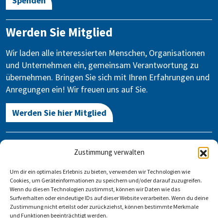
Spenden
Werden Sie Mitglied
Wir laden alle interessierten Menschen, Organisationen
und Unternehmen ein, gemeinsam Verantwortung zu
übernehmen. Bringen Sie sich mit Ihren Erfahrungen und
Anregungen ein! Wir freuen uns auf Sie.
Werden Sie hier Mitglied
Kontakt
Zustimmung verwalten
Gegen Vergessen – Für Demokratie e.V.
Um dir ein optimales Erlebnis zu bieten, verwenden wir Technologien wie
Stauffenbergstraße 13-14
Cookies, um Geräteinformationen zu speichern und/oder darauf zuzugreifen.
10785 Berlin
Wenn du diesen Technologien zustimmst, können wir Daten wie das
Surfverhalten oder eindeutige IDs auf dieser Website verarbeiten. Wenn du deine
Zustimmung nicht erteilst oder zurückziehst, können bestimmte Merkmale
info@gegen-vergessen.de
und Funktionen beeinträchtigt werden.