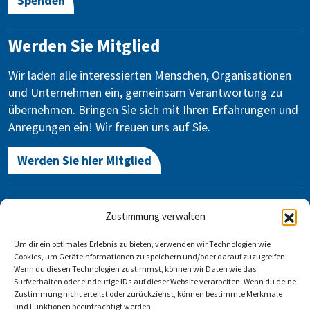
Spenden
Werden Sie Mitglied
Wir laden alle interessierten Menschen, Organisationen
und Unternehmen ein, gemeinsam Verantwortung zu
übernehmen. Bringen Sie sich mit Ihren Erfahrungen und
Anregungen ein! Wir freuen uns auf Sie.
Werden Sie hier Mitglied
Kontakt
Zustimmung verwalten
Gegen Vergessen – Für Demokratie e.V.
Um dir ein optimales Erlebnis zu bieten, verwenden wir Technologien wie
Stauffenbergstraße 13-14
Cookies, um Geräteinformationen zu speichern und/oder darauf zuzugreifen.
10785 Berlin
Wenn du diesen Technologien zustimmst, können wir Daten wie das
Surfverhalten oder eindeutige IDs auf dieser Website verarbeiten. Wenn du deine
Zustimmung nicht erteilst oder zurückziehst, können bestimmte Merkmale
info@gegen-vergessen.de
und Funktionen beeinträchtigt werden.