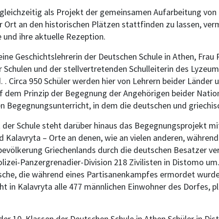
leichzeitig als Projekt der gemeinsamen Aufarbeitung von G
or Ort an den historischen Plätzen stattfinden zu lassen, ver
nd ihre aktuelle Rezeption.
t eine Geschichtslehrerin der Deutschen Schule in Athen, Frau
Schulen und der stellvertretenden Schulleiterin des Lyzeum
. Circa 950 Schüler werden hier von Lehrern beider Länder u
f dem Prinzip der Begegnung der Angehörigen beider Nationa
en Begegnungsunterricht, in dem die deutschen und griechi
it der Schule steht darüber hinaus das Begegnungsprojekt mi
 Kalavryta – Orte an denen, wie an vielen anderen, währen
bevölkerung Griechenlands durch die deutschen Besatzer ve
lizei-Panzergrenadier-Division 218 Zivilisten in Distomo um.
tsche, die während eines Partisanenkampfes ermordet wurd
 in Kalavryta alle 477 männlichen Einwohner des Dorfes, pl
der 10. Klassen der Deutschen Schule in Athen Schüler in Di