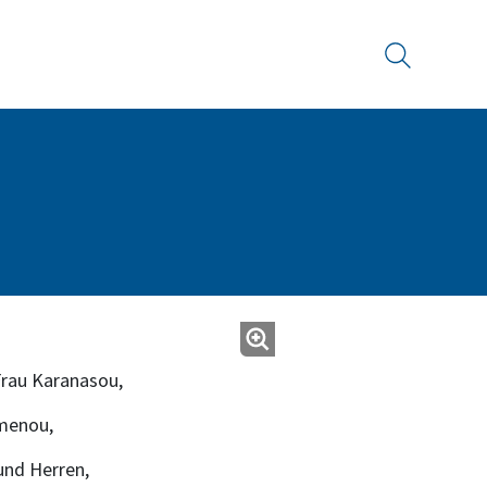
Suche
Frau Karanasou,
rmenou,
und Herren,