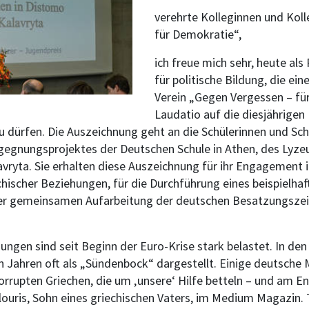
verehrte Kolleginnen und Kol
für Demokratie“,
ich freue mich sehr, heute al
für politische Bildung, die ei
Verein „Gegen Vergessen – fü
Laudatio auf die diesjährigen
 dürfen. Die Auszeichnung geht an die Schülerinnen und Schü
egnungsprojektes der Deutschen Schule in Athen, des Lyze
vryta. Sie erhalten diese Auszeichnung für ihr Engagement 
hischer Beziehungen, für die Durchführung eines beispielhaf
: der gemeinsamen Aufarbeitung der deutschen Besatzungszei
ungen sind seit Beginn der Euro-Krise stark belastet. In d
 Jahren oft als „Sündenbock“ dargestellt. Einige deutsche
, korrupten Griechen, die um ‚unsere‘ Hilfe betteln – und am 
louris, Sohn eines griechischen Vaters, im Medium Magazin. 