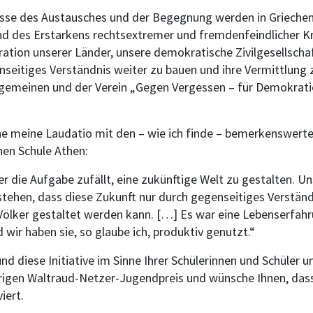
isse des Austausches und der Begegnung werden in Griechen
d des Erstarkens rechtsextremer und fremdenfeindlicher Krä
ation unserer Länder, unsere demokratische Zivilgesellschaf
seitiges Verständnis weiter zu bauen und ihre Vermittlung z
Allgemeinen und der Verein „Gegen Vergessen – für Demokrat
ne meine Laudatio mit den – wie ich finde – bemerkenswert
hen Schule Athen:
er die Aufgabe zufällt, eine zukünftige Welt zu gestalten. U
rstehen, dass diese Zukunft nur durch gegenseitiges Verstän
ölker gestaltet werden kann. […] Es war eine Lebenserfahr
wir haben sie, so glaube ich, produktiv genutzt.“
 diese Initiative im Sinne Ihrer Schülerinnen und Schüler un
rigen Waltraud-Netzer-Jugendpreis und wünsche Ihnen, dass 
iert.