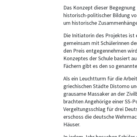
Das Konzept dieser Begegnung g
historisch-politischer Bildung v
um historische Zusammenhänge u
Die Initiatorin des Projektes is
gemeinsam mit Schülerinnen der 
den Preis entgegennehmen wird. 
Konzeptes der Schule basiert au
Fächern gibt es den so genannt
Als ein Leuchtturm für die Arbe
griechischen Städte Distomo und
grausame Massaker an der Zivil
brachten Angehörige einer SS-Po
Vergeltungsschlag für drei Deu
erschoss die deutsche Wehrmacht
Häuser.
In jedem Jahr besuchen Schüler 