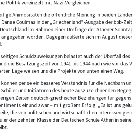
e Politik vereinzelt mit Nazi-Vergleichen.
ge Animositäten die öffentliche Meinung in beiden Ländern“,
in Danae Coulmas in der „Griechenland“-Ausgabe der bpb-Zeits
 Deutschland im Rahmen einer Umfrage der Athener Sonntag
d angegeben worden. Dagegen äußerte sich im August diesen 
.
eitigen Schuldzuweisungen belastet auch der Überfall des n
und die Besatzungszeit von 1941 bis 1944 nach wie vor das 
ierten Lage weisen uns die Projekte von unten einen Weg.
können per se ein besseres Verständnis für die Nachbarn un
 Schüler und Initiatoren des heute auszuzeichnenden Bege
wierigen Zeiten deutsch-griechischer Beziehungen für gegense
ntiments einund zwar – mit großem Erfolg: „Es ist uns gelu
eile, die von politischen und wirtschaftlichen Interessen ge
hüler der zehnten Klasse der Deutschen Schule Athen in sei
ibt.