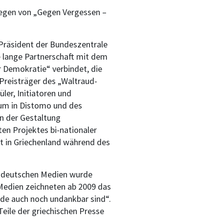
legen von „Gegen Vergessen –
s Präsident der Bundeszentrale
ne lange Partnerschaft mit dem
r Demokratie“ verbindet, die
 Preisträger des „Waltraud-
ler, Initiatoren und
um in Distomo und des
in der Gestaltung
ten Projektes bi-nationaler
t in Griechenland während des
en deutschen Medien wurde
 Medien zeichneten ab 2009 das
Ende auch noch undankbar sind“.
Teile der griechischen Presse