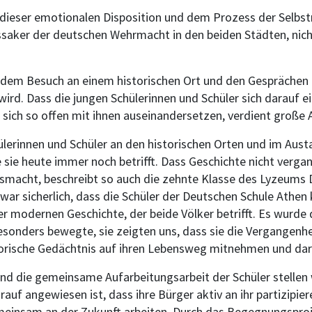
 dieser emotionalen Disposition und dem Prozess der Selbstre
aker der deutschen Wehrmacht in den beiden Städten, nicht
t dem Besuch an einem historischen Ort und den Gesprächen
ird. Dass die jungen Schülerinnen und Schüler sich darauf ei
d sich so offen mit ihnen auseinandersetzen, verdient große
ülerinnen und Schüler an den historischen Orten und im Aust
 sie heute immer noch betrifft. Dass Geschichte nicht vergan
usmacht, beschreibt so auch die zehnte Klasse des Lyzeums
 war sicherlich, dass die Schüler der Deutschen Schule Athen
er modernen Geschichte, der beide Völker betrifft. Es wurde d
sonders bewegte, sie zeigten uns, dass sie die Vergangenhe
storische Gedächtnis auf ihren Lebensweg mitnehmen und dar
d die gemeinsame Aufarbeitungsarbeit der Schüler stellen 
arauf angewiesen ist, dass ihre Bürger aktiv an ihr partizipier
emeinsam an der Zukunft arbeiten. Durch das Begegnungsproj