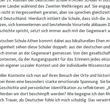
er Länder während des Zweiten Weltkrieges auf. Sie engagie
 nicht in Vergessenheit geraten, aber sie sprechen gleichzeit
 Deutschland. Hierdurch initiiert die Schule, dass sich die 
zen, sich kennenlernen und bestehende Vorurteile abbauen.De
schichte spricht, setzt sich immer auch mit der Gegenwart a
utschen Schule Athen kommt dabei aus bikulturellen Ehen mi
ngenheit sehen diese Schüler doppelt: aus der deutschen und
uch immer an der Gegenwart gemessen. Von den gesellschaftl
Kontexten, da der Ausgangspunkt für das Erinnern jedes ein
n eigener sozialer Kontext und der individuelle Wissensstan
reller Kontexte sich nun auf ihren Besuch der Orte und histo
 bei ihnen eine besonders starke emotionale Spannung. Sie b
schichte und persönlicher Identifikation zu reflektieren: 
erden wir dort beschimpft werden? Wie begegne ich den Me
ich Trauer, als Deutscher fühle ich mich schuldig. Das verwi