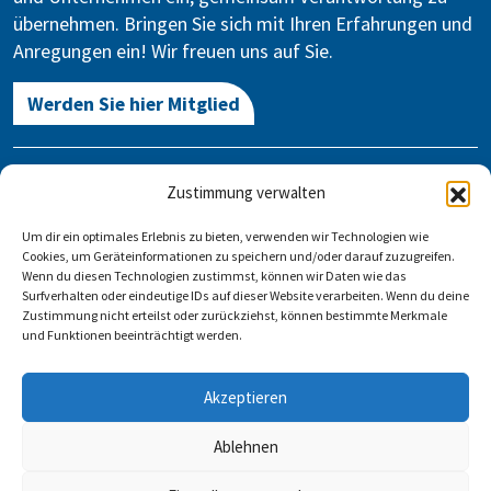
übernehmen. Bringen Sie sich mit Ihren Erfahrungen und
Anregungen ein! Wir freuen uns auf Sie.
Werden Sie hier Mitglied
Kontakt
Zustimmung verwalten
Gegen Vergessen – Für Demokratie e.V.
Um dir ein optimales Erlebnis zu bieten, verwenden wir Technologien wie
Stauffenbergstraße 13-14
Cookies, um Geräteinformationen zu speichern und/oder darauf zuzugreifen.
10785 Berlin
Wenn du diesen Technologien zustimmst, können wir Daten wie das
Surfverhalten oder eindeutige IDs auf dieser Website verarbeiten. Wenn du deine
Zustimmung nicht erteilst oder zurückziehst, können bestimmte Merkmale
info@gegen-vergessen.de
und Funktionen beeinträchtigt werden.
Kontakt
Akzeptieren
Veranstaltung anlegen
FAQ
Impressum
Datenschutz
Ablehnen