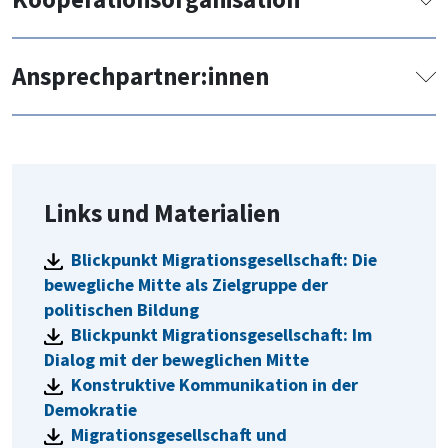
Demokratie leben!, Multiplikator*innen
der Kinder- und Jugendhilfe.
Gegen Vergessen – für Demokratie e.V.,
Ansprechpartner:innen
TGD, BVRE, Schwarzkopf-Stiftung Junges
Europa, DaMOst, ndo
Dennis Riffel
riffel@gegen-vergessen.de
Links und Materialien
Blickpunkt Migrationsgesellschaft: Die
bewegliche Mitte als Zielgruppe der
politischen Bildung
Blickpunkt Migrationsgesellschaft: Im
Dialog mit der beweglichen Mitte
Konstruktive Kommunikation in der
Demokratie
Migrationsgesellschaft und