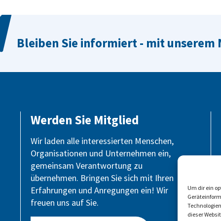
Bleiben Sie informiert - mit unserem
Werden Sie Mitglied
Wir laden alle interessierten Menschen,
Organisationen und Unternehmen ein,
gemeinsam Verantwortung zu
übernehmen. Bringen Sie sich mit Ihren
Um dir ein o
Erfahrungen und Anregungen ein! Wir
Geräteinform
freuen uns auf Sie.
Technologien
dieser Websi