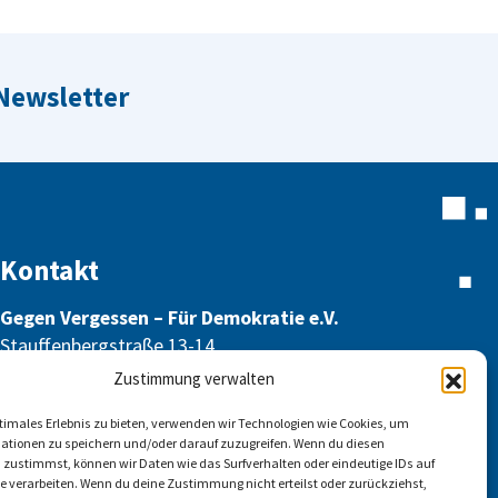
 Newsletter
Kontakt
Gegen Vergessen – Für Demokratie e.V.
Stauffenbergstraße 13-14
10785 Berlin
Zustimmung verwalten
info@gegen-vergessen.de
ptimales Erlebnis zu bieten, verwenden wir Technologien wie Cookies, um
ationen zu speichern und/oder darauf zuzugreifen. Wenn du diesen
 zustimmst, können wir Daten wie das Surfverhalten oder eindeutige IDs auf
te verarbeiten. Wenn du deine Zustimmung nicht erteilst oder zurückziehst,