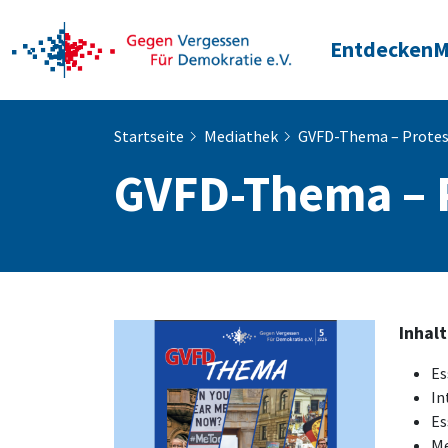
Entdecken
M
Startseite
Mediathek
GVFD-Thema – Protest
GVFD-Thema – P
Inhalt
Es
In
Es
Me