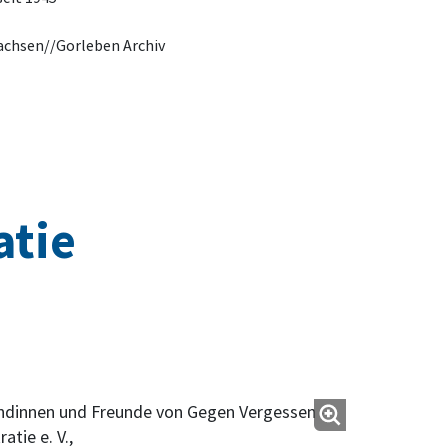
achsen//Gorleben Archiv
atie
ndinnen und Freunde von Gegen Vergessen –
tie e. V.,