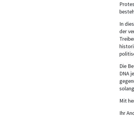
Protes
besteh
In die
der ve
Treib
histor
politi
Die Be
DNA je
gegenü
solang
Mit he
Ihr An