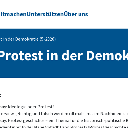
itmachen
Unterstützen
Über uns
 in der Demokratie (5-2026)
rotest in der Demok
:
say: Ideologie oder Protest?
terview: „Richtig und falsch werden oftmals erst im Nachhinein si
say: Protestgeschichte – ein Thema für die historisch-politische 
dientipps: In der Nähe//Stadt Land Protest//Protestgeschichte s