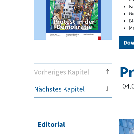
Fa
Gu
Bl
Me
Dow
Pr
Vorheriges Kapitel
| 04
Nächstes Kapitel
Editorial