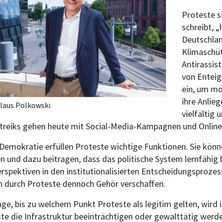
Proteste si
schreibt, „
Deutschlan
Klimaschüt
Antirassis
von Enteig
ein, um mö
ihre Anlie
Klaus Polkowski
vielfältig
treiks gehen heute mit Social-Media-Kampagnen und Online-
 Demokratie erfüllen Proteste wichtige Funktionen. Sie könne
 und dazu beitragen, dass das politische System lernfähig 
erspektiven in den institutionalisierten Entscheidungsproz
ch durch Proteste dennoch Gehör verschaffen.
age, bis zu welchem Punkt Proteste als legitim gelten, wird
te die Infrastruktur beeinträchtigen oder gewalttätig wer