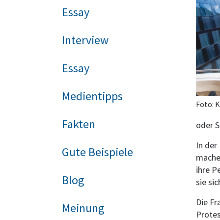
Essay
Interview
Essay
Medientipps
Foto: 
Fakten
oder S
In der
Gute Beispiele
machen
ihre P
Blog
sie si
Die Fr
Meinung
Protes