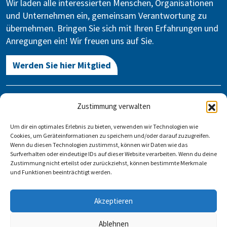
Wir laden alle interessierten Menschen, Organisationen
und Unternehmen ein, gemeinsam Verantwortung zu
übernehmen. Bringen Sie sich mit Ihren Erfahrungen und
Anregungen ein! Wir freuen uns auf Sie.
Werden Sie hier Mitglied
Kontakt
Zustimmung verwalten
Gegen Vergessen – Für Demokratie e.V.
Um dir ein optimales Erlebnis zu bieten, verwenden wir Technologien wie
Stauffenbergstraße 13-14
Cookies, um Geräteinformationen zu speichern und/oder darauf zuzugreifen.
10785 Berlin
Wenn du diesen Technologien zustimmst, können wir Daten wie das
Surfverhalten oder eindeutige IDs auf dieser Website verarbeiten. Wenn du deine
Zustimmung nicht erteilst oder zurückziehst, können bestimmte Merkmale
info@gegen-vergessen.de
und Funktionen beeinträchtigt werden.
Kontakt
Akzeptieren
Veranstaltung anlegen
FAQ
Impressum
Datenschutz
Ablehnen