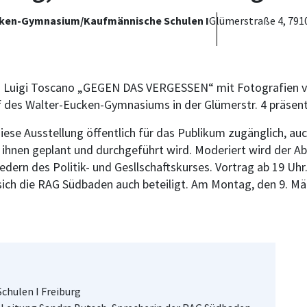
ucken-Gymnasium/Kaufmännische Schulen I
Glümerstraße 4, 791
en Luigi Toscano „GEGEN DAS VERGESSEN“ mit Fotografien v
 des Walter-Eucken-Gymnasiums in der Glümerstr. 4 präsent
se Ausstellung öffentlich für das Publikum zugänglich, auc
ihnen geplant und durchgeführt wird. Moderiert wird der Ab
dern des Politik- und Gesllschaftskurses. Vortrag ab 19 Uhr
sich die RAG Südbaden auch beteiligt. Am Montag, den 9. M
hulen I Freiburg