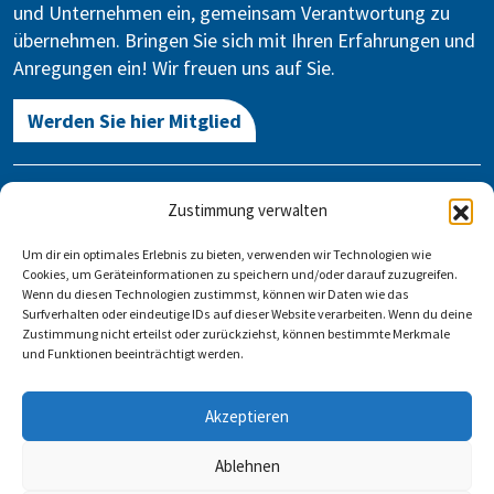
und Unternehmen ein, gemeinsam Verantwortung zu
übernehmen. Bringen Sie sich mit Ihren Erfahrungen und
Anregungen ein! Wir freuen uns auf Sie.
Werden Sie hier Mitglied
Kontakt
Zustimmung verwalten
Gegen Vergessen – Für Demokratie e.V.
Um dir ein optimales Erlebnis zu bieten, verwenden wir Technologien wie
Stauffenbergstraße 13-14
Cookies, um Geräteinformationen zu speichern und/oder darauf zuzugreifen.
10785 Berlin
Wenn du diesen Technologien zustimmst, können wir Daten wie das
Surfverhalten oder eindeutige IDs auf dieser Website verarbeiten. Wenn du deine
Zustimmung nicht erteilst oder zurückziehst, können bestimmte Merkmale
info@gegen-vergessen.de
und Funktionen beeinträchtigt werden.
Kontakt
Akzeptieren
Veranstaltung anlegen
FAQ
Impressum
Datenschutz
Ablehnen