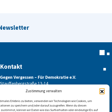
 Newsletter
Kontakt
Gegen Vergessen – Für Demokratie e.V.
Stauffenbergstraße 13-14
10785 Berlin
Zustimmung verwalten
info@gegen-vergessen.de
ptimales Erlebnis zu bieten, verwenden wir Technologien wie Cookies, um
ationen zu speichern und/oder darauf zuzugreifen. Wenn du diesen
 zustimmst, können wir Daten wie das Surfverhalten oder eindeutige IDs auf