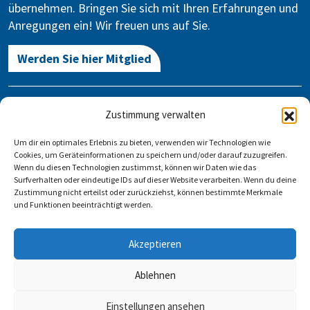
übernehmen. Bringen Sie sich mit Ihren Erfahrungen und
Anregungen ein! Wir freuen uns auf Sie.
Werden Sie hier Mitglied
Kontakt
Zustimmung verwalten
Gegen Vergessen – Für Demokratie e.V.
Um dir ein optimales Erlebnis zu bieten, verwenden wir Technologien wie
Stauffenbergstraße 13-14
Cookies, um Geräteinformationen zu speichern und/oder darauf zuzugreifen.
10785 Berlin
Wenn du diesen Technologien zustimmst, können wir Daten wie das
Surfverhalten oder eindeutige IDs auf dieser Website verarbeiten. Wenn du deine
Zustimmung nicht erteilst oder zurückziehst, können bestimmte Merkmale
info@gegen-vergessen.de
und Funktionen beeinträchtigt werden.
Kontakt
Akzeptieren
Veranstaltung anlegen
FAQ
Impressum
Datenschutz
Ablehnen
Einstellungen ansehen
Folgen Sie uns auf: