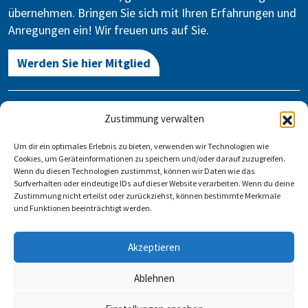
übernehmen. Bringen Sie sich mit Ihren Erfahrungen und
Anregungen ein! Wir freuen uns auf Sie.
Werden Sie hier Mitglied
Kontakt
Zustimmung verwalten
Gegen Vergessen – Für Demokratie e.V.
Um dir ein optimales Erlebnis zu bieten, verwenden wir Technologien wie
Stauffenbergstraße 13-14
Cookies, um Geräteinformationen zu speichern und/oder darauf zuzugreifen.
10785 Berlin
Wenn du diesen Technologien zustimmst, können wir Daten wie das
Surfverhalten oder eindeutige IDs auf dieser Website verarbeiten. Wenn du deine
Zustimmung nicht erteilst oder zurückziehst, können bestimmte Merkmale
info@gegen-vergessen.de
und Funktionen beeinträchtigt werden.
Kontakt
Akzeptieren
Veranstaltung anlegen
FAQ
Impressum
Datenschutz
Ablehnen