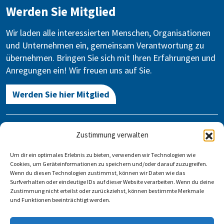
Werden Sie Mitglied
Wir laden alle interessierten Menschen, Organisationen
und Unternehmen ein, gemeinsam Verantwortung zu
übernehmen. Bringen Sie sich mit Ihren Erfahrungen und
Anregungen ein! Wir freuen uns auf Sie.
Werden Sie hier Mitglied
Kontakt
Zustimmung verwalten
Gegen Vergessen – Für Demokratie e.V.
Um dir ein optimales Erlebnis zu bieten, verwenden wir Technologien wie
Stauffenbergstraße 13-14
Cookies, um Geräteinformationen zu speichern und/oder darauf zuzugreifen.
10785 Berlin
Wenn du diesen Technologien zustimmst, können wir Daten wie das
Surfverhalten oder eindeutige IDs auf dieser Website verarbeiten. Wenn du deine
Zustimmung nicht erteilst oder zurückziehst, können bestimmte Merkmale
info@gegen-vergessen.de
und Funktionen beeinträchtigt werden.
Kontakt