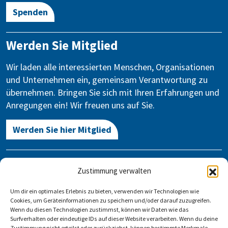
Spenden
Werden Sie Mitglied
Wir laden alle interessierten Menschen, Organisationen
und Unternehmen ein, gemeinsam Verantwortung zu
übernehmen. Bringen Sie sich mit Ihren Erfahrungen und
Anregungen ein! Wir freuen uns auf Sie.
Werden Sie hier Mitglied
Kontakt
Zustimmung verwalten
Gegen Vergessen – Für Demokratie e.V.
Um dir ein optimales Erlebnis zu bieten, verwenden wir Technologien wie
Stauffenbergstraße 13-14
Cookies, um Geräteinformationen zu speichern und/oder darauf zuzugreifen.
10785 Berlin
Wenn du diesen Technologien zustimmst, können wir Daten wie das
Surfverhalten oder eindeutige IDs auf dieser Website verarbeiten. Wenn du deine
Zustimmung nicht erteilst oder zurückziehst, können bestimmte Merkmale