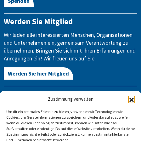
Spenden
Werden Sie Mitglied
Wir laden alle interessierten Menschen, Organisationen
und Unternehmen ein, gemeinsam Verantwortung zu
übernehmen. Bringen Sie sich mit Ihren Erfahrungen und
Anregungen ein! Wir freuen uns auf Sie.
Werden Sie hier Mitglied
Kontakt
Zustimmung verwalten
Gegen Vergessen – Für Demokratie e.V.
Um dir ein optimales Erlebnis zu bieten, verwenden wir Technologien wie
Stauffenbergstraße 13-14
Cookies, um Geräteinformationen zu speichern und/oder darauf zuzugreifen.
10785 Berlin
Wenn du diesen Technologien zustimmst, können wir Daten wie das
Surfverhalten oder eindeutige IDs auf dieser Website verarbeiten. Wenn du deine
Zustimmung nicht erteilst oder zurückziehst, können bestimmte Merkmale
info@gegen-vergessen.de
und Funktionen beeinträchtigt werden.