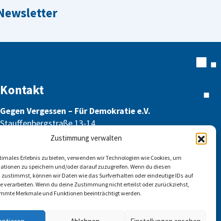
 Newsletter
Kontakt
Gegen Vergessen – Für Demokratie e.V.
Stauffenbergstraße 13-14
10785 Berlin
Zustimmung verwalten
info@gegen-vergessen.de
ptimales Erlebnis zu bieten, verwenden wir Technologien wie Cookies, um
ationen zu speichern und/oder darauf zuzugreifen. Wenn du diesen
 zustimmst, können wir Daten wie das Surfverhalten oder eindeutige IDs auf
te verarbeiten. Wenn du deine Zustimmung nicht erteilst oder zurückziehst,
mmte Merkmale und Funktionen beeinträchtigt werden.
Kontakt