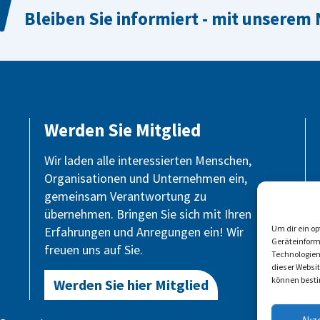
Bleiben Sie informiert - mit unserem
Werden Sie Mitglied
Wir laden alle interessierten Menschen,
Organisationen und Unternehmen ein,
gemeinsam Verantwortung zu
übernehmen. Bringen Sie sich mit Ihren
Um dir ein o
Erfahrungen und Anregungen ein! Wir
Geräteinform
freuen uns auf Sie.
Technologien
dieser Websi
können besti
Werden Sie hier Mitglied