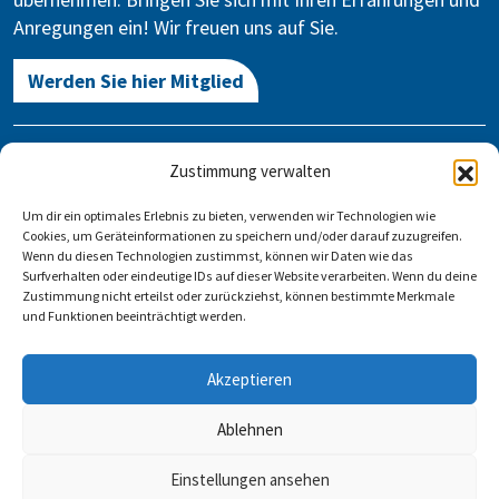
Anregungen ein! Wir freuen uns auf Sie.
Werden Sie hier Mitglied
Kontakt
Zustimmung verwalten
Gegen Vergessen – Für Demokratie e.V.
Um dir ein optimales Erlebnis zu bieten, verwenden wir Technologien wie
Stauffenbergstraße 13-14
Cookies, um Geräteinformationen zu speichern und/oder darauf zuzugreifen.
10785 Berlin
Wenn du diesen Technologien zustimmst, können wir Daten wie das
Surfverhalten oder eindeutige IDs auf dieser Website verarbeiten. Wenn du deine
Zustimmung nicht erteilst oder zurückziehst, können bestimmte Merkmale
info@gegen-vergessen.de
und Funktionen beeinträchtigt werden.
Kontakt
Akzeptieren
Veranstaltung anlegen
FAQ
Impressum
Datenschutz
Ablehnen
Einstellungen ansehen
Folgen Sie uns auf: