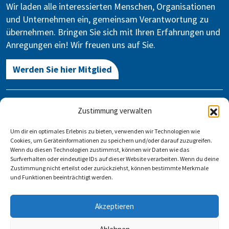
Wir laden alle interessierten Menschen, Organisationen
und Unternehmen ein, gemeinsam Verantwortung zu
übernehmen. Bringen Sie sich mit Ihren Erfahrungen und
Anregungen ein! Wir freuen uns auf Sie.
Werden Sie hier Mitglied
Kontakt
Zustimmung verwalten
Gegen Vergessen – Für Demokratie e.V.
Um dir ein optimales Erlebnis zu bieten, verwenden wir Technologien wie
Stauffenbergstraße 13-14
Cookies, um Geräteinformationen zu speichern und/oder darauf zuzugreifen.
10785 Berlin
Wenn du diesen Technologien zustimmst, können wir Daten wie das
Surfverhalten oder eindeutige IDs auf dieser Website verarbeiten. Wenn du deine
Zustimmung nicht erteilst oder zurückziehst, können bestimmte Merkmale
info@gegen-vergessen.de
und Funktionen beeinträchtigt werden.
Kontakt
Akzeptieren
Veranstaltung anlegen
FAQ
Impressum
Datenschutz