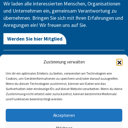
Wir laden alle interessierten Menschen, Organisationen
und Unternehmen ein, gemeinsam Verantwortung zu
übernehmen. Bringen Sie sich mit Ihren Erfahrungen und
Anregungen ein! Wir freuen uns auf Sie.
Werden Sie hier Mitglied
Kontakt
Zustimmung verwalten
Gegen Vergessen – Für Demokratie e.V.
Um dir ein optimales Erlebnis zu bieten, verwenden wir Technologien wie
Stauffenbergstraße 13-14
Cookies, um Geräteinformationen zu speichern und/oder darauf zuzugreifen.
10785 Berlin
Wenn du diesen Technologien zustimmst, können wir Daten wie das
Surfverhalten oder eindeutige IDs auf dieser Website verarbeiten. Wenn du deine
Zustimmung nicht erteilst oder zurückziehst, können bestimmte Merkmale
info@gegen-vergessen.de
und Funktionen beeinträchtigt werden.
Kontakt
Akzeptieren
Veranstaltung anlegen
FAQ
Impressum
Datenschutz