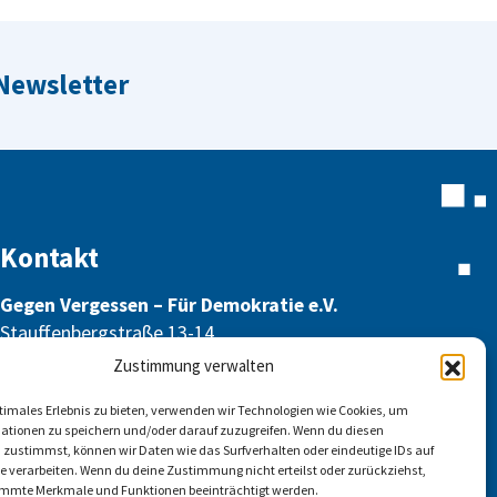
 Newsletter
Kontakt
Gegen Vergessen – Für Demokratie e.V.
Stauffenbergstraße 13-14
10785 Berlin
Zustimmung verwalten
info@gegen-vergessen.de
ptimales Erlebnis zu bieten, verwenden wir Technologien wie Cookies, um
ationen zu speichern und/oder darauf zuzugreifen. Wenn du diesen
 zustimmst, können wir Daten wie das Surfverhalten oder eindeutige IDs auf
te verarbeiten. Wenn du deine Zustimmung nicht erteilst oder zurückziehst,
mmte Merkmale und Funktionen beeinträchtigt werden.