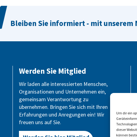
Bleiben Sie informiert - mit unserem
Werden Sie Mitglied
Wir laden alle interessierten Menschen,
Organisationen und Unternehmen ein,
gemeinsam Verantwortung zu
übernehmen. Bringen Sie sich mit Ihren
Um dir ein o
Erfahrungen und Anregungen ein! Wir
Geräteinform
freuen uns auf Sie.
Technologien
dieser Websi
können besti