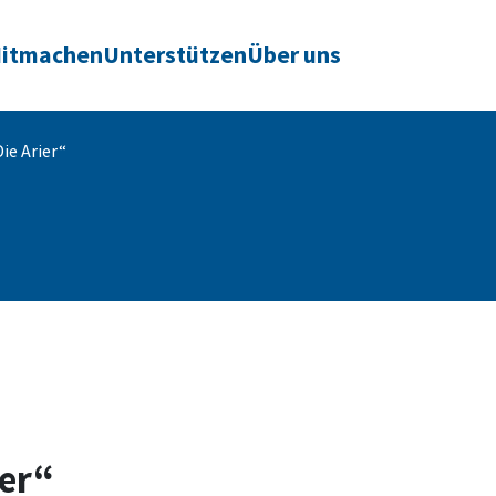
itmachen
Unterstützen
Über uns
ie Arier“
er“