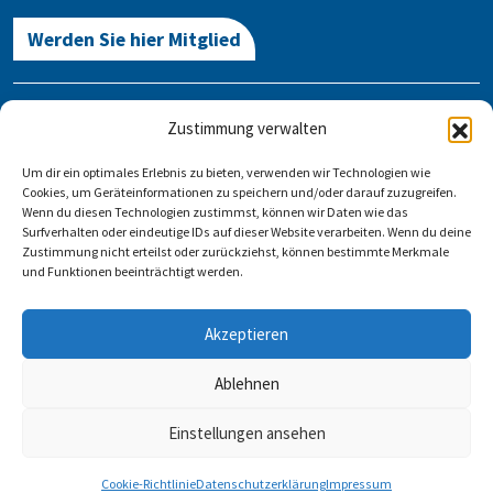
Werden Sie hier Mitglied
Kontakt
Zustimmung verwalten
Gegen Vergessen – Für Demokratie e.V.
Um dir ein optimales Erlebnis zu bieten, verwenden wir Technologien wie
Stauffenbergstraße 13-14
Cookies, um Geräteinformationen zu speichern und/oder darauf zuzugreifen.
10785 Berlin
Wenn du diesen Technologien zustimmst, können wir Daten wie das
Surfverhalten oder eindeutige IDs auf dieser Website verarbeiten. Wenn du deine
Zustimmung nicht erteilst oder zurückziehst, können bestimmte Merkmale
info@gegen-vergessen.de
und Funktionen beeinträchtigt werden.
Kontakt
Akzeptieren
Veranstaltung anlegen
FAQ
Impressum
Datenschutz
Ablehnen
Einstellungen ansehen
Folgen Sie uns auf:
Cookie-Richtlinie
Datenschutzerklärung
Impressum