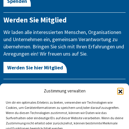
Spenden
Werden Sie Mitglied
Wir laden alle interessierten Menschen, Organisationen
und Unternehmen ein, gemeinsam Verantwortung zu
übernehmen. Bringen Sie sich mit Ihren Erfahrungen und
Anregungen ein! Wir freuen uns auf Sie.
Werden Sie hier Mitglied
Kontakt
Zustimmung verwalten
Gegen Vergessen – Für Demokratie e.V.
Um dir ein optimales Erlebnis zu bieten, verwenden wir Technologien wie
Stauffenbergstraße 13-14
Cookies, um Geräteinformationen zu speichern und/oder darauf zuzugreifen.
10785 Berlin
Wenn du diesen Technologien zustimmst, können wir Daten wie das
Surfverhalten oder eindeutige IDs auf dieser Website verarbeiten. Wenn du deine
Zustimmung nicht erteilst oder zurückziehst, können bestimmte Merkmale
info@gegen-vergessen.de
und Funktionen beeinträchtigt werden.