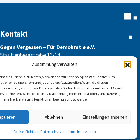
Kontakt
Gegen Vergessen – Für Demokratie e.V.
Stauffenbergstraße 13-14
10785 Berlin
Zustimmung verwalten
info@gegen-vergessen.de
ptimales Erlebnis zu bieten, verwenden wir Technologien wie Cookies, um
ationen zu speichern und/oder darauf zuzugreifen. Wenn du diesen
 zustimmst, können wir Daten wie das Surfverhalten oder eindeutige IDs auf
te verarbeiten. Wenn du deine Zustimmung nicht erteilst oder zurückziehst,
mmte Merkmale und Funktionen beeinträchtigt werden.
Kontakt
eptieren
Ablehnen
Einstellungen ansehen
Folgen Sie uns auf:
Cookie-Richtlinie
Datenschutzerklärung
Impressum