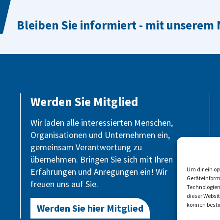
Bleiben Sie informiert - mit unserem
Werden Sie Mitglied
Wir laden alle interessierten Menschen,
Organisationen und Unternehmen ein,
gemeinsam Verantwortung zu
übernehmen. Bringen Sie sich mit Ihren
Um dir ein o
Erfahrungen und Anregungen ein! Wir
Geräteinform
freuen uns auf Sie.
Technologien
dieser Websi
können besti
Werden Sie hier Mitglied