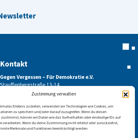
 Newsletter
Kontakt
Gegen Vergessen – Für Demokratie e.V.
Stauffenbergstraße 13-14
10785 Berlin
Zustimmung verwalten
info@gegen-vergessen.de
ptimales Erlebnis zu bieten, verwenden wir Technologien wie Cookies, um
ationen zu speichern und/oder darauf zuzugreifen. Wenn du diesen
 zustimmst, können wir Daten wie das Surfverhalten oder eindeutige IDs auf
te verarbeiten. Wenn du deine Zustimmung nicht erteilst oder zurückziehst,
mmte Merkmale und Funktionen beeinträchtigt werden.
Kontakt