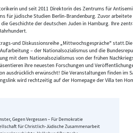
storikerin und seit 2011 Direktorin des Zentrums für Antise
s für jüdische Studien Berlin-Brandenburg. Zuvor arbeitete 
ür die Geschichte der deutschen Juden in Hamburg. Ihre zent
Jahrhundert.
trags-und Diskussionsreihe „Mittwochsgespräche“ statt.Die
r Aufarbeitung – der Nationalsozialismus und die Bundesrepu
ng mit dem Nationalsozialismus von der frühen Nachkriegsz
räsentieren ihre neuesten Forschungen und Veröffentlichung
n ausdrücklich erwünscht! Die Veranstaltungen finden im Saa
gslink wird rechtzeitig auf der Homepage der Villa ten Homp
nster, Gegen Vergessen – Für Demokratie
ellschaft für Christlich-Jüdische Zusammenarbeit