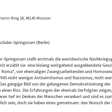
lhelm-Ring 28, 48145 Münster
Schüler-Springorum (Berlin)
er-Springorum stellt erstmals die westdeutsche Nachkriegsge
it erzählt sie eine bislang weitgehend ausgeblendete Geschi
d Roma*, von ehemaligen Zwangsarbeitenden und Homosexuel
1945 nicht weniger Antisemitismus und Rassismus, nicht we
 Das gängige Bild von der gelungenen Demokratisierung de
 einen Riss. Die Erfahrungen der ehemals Verfolgten zeigen
aren tief im Denken der Menschen verankert und sind es zum
lich sein, doch sie haben eines gemeinsam: den Wunsch der 