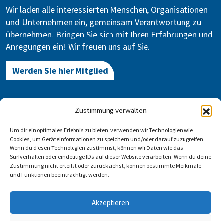
Wir laden alle interessierten Menschen, Organisationen
und Unternehmen ein, gemeinsam Verantwortung zu
übernehmen. Bringen Sie sich mit Ihren Erfahrungen und
Anregungen ein! Wir freuen uns auf Sie.
Werden Sie hier Mitglied
Kontakt
Zustimmung verwalten
Gegen Vergessen – Für Demokratie e.V.
Um dir ein optimales Erlebnis zu bieten, verwenden wir Technologien wie
Stauffenbergstraße 13-14
Cookies, um Geräteinformationen zu speichern und/oder darauf zuzugreifen.
10785 Berlin
Wenn du diesen Technologien zustimmst, können wir Daten wie das
Surfverhalten oder eindeutige IDs auf dieser Website verarbeiten. Wenn du deine
Zustimmung nicht erteilst oder zurückziehst, können bestimmte Merkmale
info@gegen-vergessen.de
und Funktionen beeinträchtigt werden.
Kontakt
Akzeptieren
Veranstaltung anlegen
FAQ
Impressum
Datenschutz