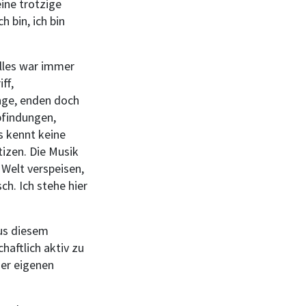
ine trotzige
 bin, ich bin
Alles war immer
ff,
inge, enden doch
pfindungen,
s kennt keine
tizen. Die Musik
 Welt verspeisen,
ch. Ich stehe hier
aus diesem
haftlich aktiv zu
der eigenen