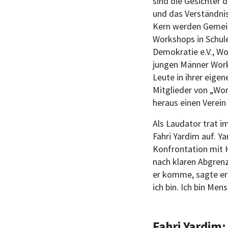
sind die Gesichter 
und das Verständnis
Kern werden Gemein
Workshops in Schul
Demokratie e.V., W
jungen Männer Work
Leute in ihrer eige
Mitglieder von „Wo
heraus einen Verein
Als Laudator trat i
Fahri Yardim auf. Y
Konfrontation mit H
nach klaren Abgrenz
er komme, sagte er 
ich bin. Ich bin Me
Fahri Yardim: