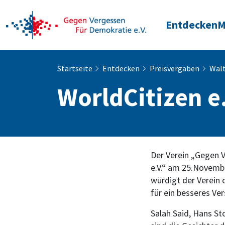
Entdecken
M
Startseite
Entdecken
Preisvergaben
Walt
WorldCitizen e.
Der Verein „Gegen V
e.V.“ am 25.Novemb
würdigt der Verein
für ein besseres Ve
Salah Said, Hans St