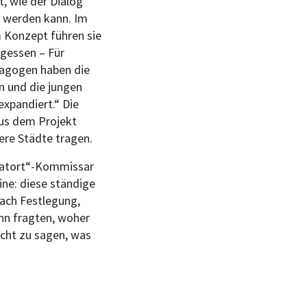
t, wie der Dialog
t werden kann. Im
 Konzept führen sie
gessen – Für
dagogen haben die
n und die jungen
expandiert.“ Die
us dem Projekt
ere Städte tragen.
„Tatort“-Kommissar
ine: diese ständige
nach Festlegung,
hn fragten, woher
icht zu sagen, was