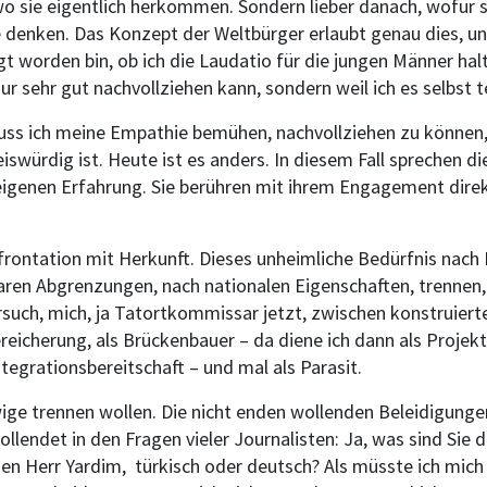
o sie eigentlich herkommen. Sondern lieber danach, wofür s
ie denken. Das Konzept der Weltbürger erlaubt genau dies, un
gt worden bin, ob ich die Laudatio für die jungen Männer halt
ur sehr gut nachvollziehen kann, sondern weil ich es selbst te
muss ich meine Empathie bemühen, nachvollziehen zu können,
iswürdig ist. Heute ist es anders. In diesem Fall sprechen di
eigenen Erfahrung. Sie berühren mit ihrem Engagement dire
rontation mit Herkunft. Dieses unheimliche Bedürfnis nach 
aren Abgrenzungen, nach nationalen Eigenschaften, trennen,
such, mich, ja Tatortkommissar jetzt, zwischen konstruiert
reicherung, als Brückenbauer – da diene ich dann als Projekt
tegrationsbereitschaft – und mal als Parasit.
ige trennen wollen. Die nicht enden wollenden Beleidigunge
ollendet in den Fragen vieler Journalisten: Ja, was sind Sie d
en Herr Yardim, türkisch oder deutsch? Als müsste ich mich 