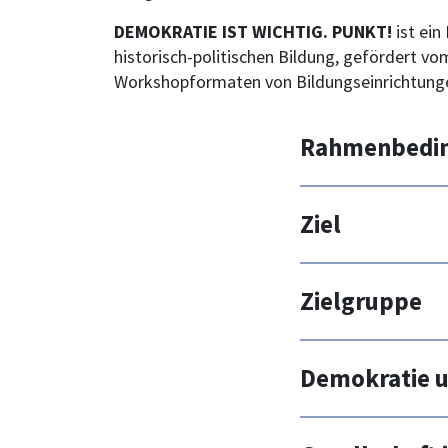
DEMOKRATIE IST WICHTIG. PUNKT!
ist ei
historisch-politischen Bildung, gefördert v
Workshopformaten von Bildungseinrichtungen
Rahmenbedi
Ihren Intere
Ziel
Sie sich mit 
und Sie verei
Die Ziele de
Einrichtung.
Zielgruppe
einer demokra
demokratiefei
Schul- und Ju
an Workshopf
Demokratie 
Bildungsarbei
und über das 