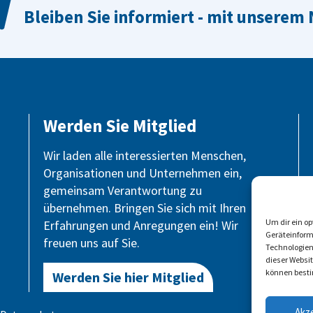
Demoraktieentdeckerinnen vor Ort
Bleiben Sie informiert - mit unserem
Das Peerprojekt
Demokratie ist wichtig. Punkt!
Jugendliche
Erwachsene
 bzw. Alter
Werden Sie Mitglied
Wir laden alle interessierten Menschen,
Organisationen und Unternehmen ein,
ilnehmenden
gemeinsam Verantwortung zu
übernehmen. Bringen Sie sich mit Ihren
Um dir ein o
Erfahrungen und Anregungen ein! Wir
Geräteinform
freuen uns auf Sie.
Technologien
dieser Websi
können besti
Werden Sie hier Mitglied
Akz