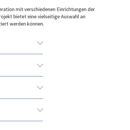
peration mit verschiedenen Einrichtungen der
jekt bietet eine vielseitige Auswahl an
ziert werden können.
len. Setzen
rent:innen her
re
e Stärkung
d
eitige Auswahl
historischen
durchgeführt