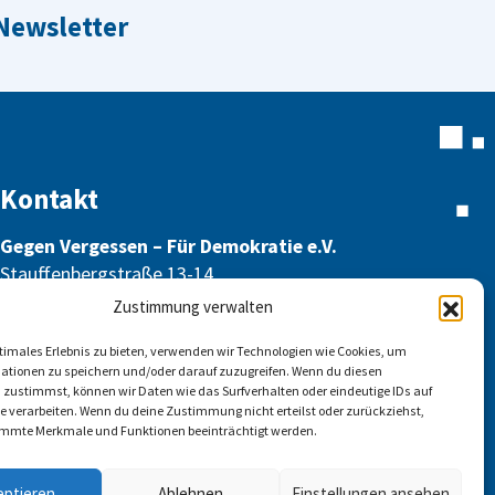
 Newsletter
Kontakt
Gegen Vergessen – Für Demokratie e.V.
Stauffenbergstraße 13-14
10785 Berlin
Zustimmung verwalten
info@gegen-vergessen.de
ptimales Erlebnis zu bieten, verwenden wir Technologien wie Cookies, um
ationen zu speichern und/oder darauf zuzugreifen. Wenn du diesen
 zustimmst, können wir Daten wie das Surfverhalten oder eindeutige IDs auf
te verarbeiten. Wenn du deine Zustimmung nicht erteilst oder zurückziehst,
mmte Merkmale und Funktionen beeinträchtigt werden.
Kontakt
eptieren
Ablehnen
Einstellungen ansehen